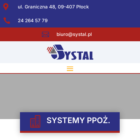

ul. Graniczna 48, 09-407 Płock

24 264 57 79

biuro@systal.pl

SYSTEMY PPOŻ.